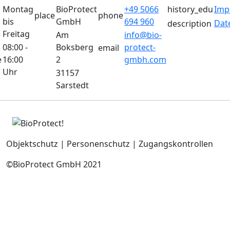
Montag
BioProtect
+49 5066
history_edu
Imp
place
phone
bis
GmbH
694 960
Dat
description
Freitag
Am
info@bio-
08:00 -
Boksberg
protect-
email
e
16:00
2
gmbh.com
Uhr
31157
Sarstedt
Objektschutz | Personenschutz | Zugangskontrollen
©BioProtect GmbH 2021